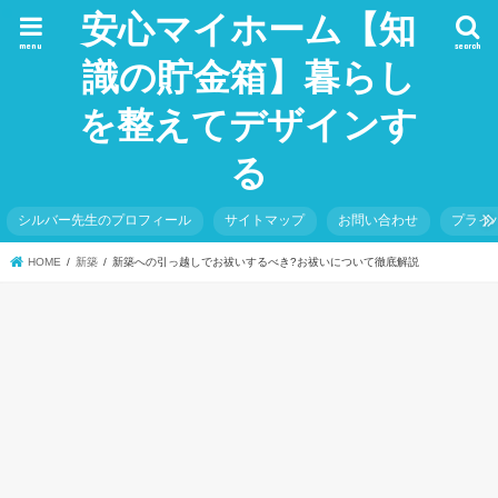
安心マイホーム【知
menu
search
識の貯金箱】暮らし
を整えてデザインす
る
シルバー先生のプロフィール
サイトマップ
お問い合わせ
プライ
HOME
新築
新築への引っ越しでお祓いするべき?お祓いについて徹底解説