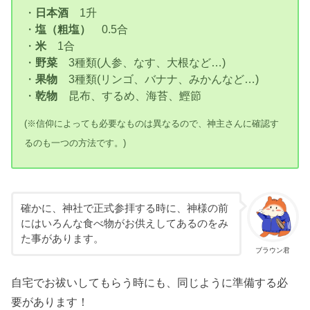
・
日本酒
1升
・
塩（粗塩）
0.5合
・
米
1合
・
野菜
3種類(人参、なす、大根など…)
・
果物
3種類(リンゴ、バナナ、みかんなど…)
・
乾物
昆布、するめ、海苔、鰹節
(※信仰によっても必要なものは異なるので、神主さんに確認す
るのも一つの方法です。)
確かに、神社で正式参拝する時に、神様の前
にはいろんな食べ物がお供えしてあるのをみ
た事があります。
ブラウン君
自宅でお祓いしてもらう時にも、同じように準備する必
要があります！