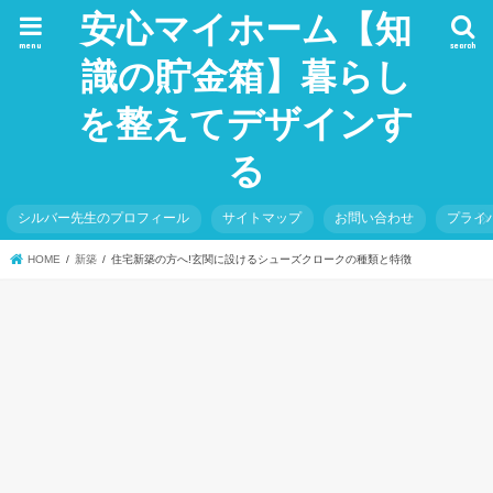
安心マイホーム【知
menu
search
識の貯金箱】暮らし
を整えてデザインす
る
シルバー先生のプロフィール
サイトマップ
お問い合わせ
プライ
HOME
新築
住宅新築の方へ!玄関に設けるシューズクロークの種類と特徴