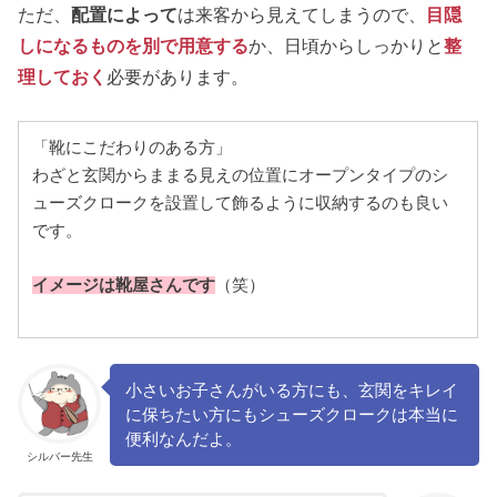
ただ、
配置によって
は来客から見えてしまうので、
目隠
しになるもの
を別で用意する
か、日頃からしっかりと
整
理しておく
必要があります。
「靴にこだわりのある方」
わざと玄関からままる見えの位置にオープンタイプのシ
ューズクロークを設置して飾るように収納するのも良い
です。
イメージは靴屋さんです
（笑）
小さいお子さんがいる方にも、玄関をキレイ
に保ちたい方にもシューズクロークは本当に
便利なんだよ。
シルバー先生