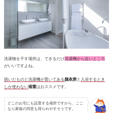
洗濯物を干す場所は、できるだけ
洗濯機から近いところ
が
いいですよね。
脱いだものと洗濯機が置いてある
と
入浴するとき
脱衣所
しか使わない
はおススメです。
浴室
どこのお宅にも設置する場所ですから、ここ
なら家族の同意も得られやすそうです。