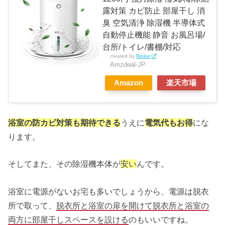
露対策 カビ防止 部屋干し 消
臭 空気清浄 除湿機 半導体式
自動停止機能 静音 お風呂場/
台所/トイレ/書棚/対応
created by
Rinker
Amzdeal-JP
Amazon
楽天市場
浴室の防カビ対策も期待できる
うえに
電気代もお得
にな
ります。
そしてまた、その除湿機本体が
安い
んです。
浴室に電源がないお宅も多いでしょうから、電源は脱衣
所で取って、
脱衣所と浴室の扉を開けて脱衣所と浴室の
両方に部屋干しスペースを設ける
のもいいですね。