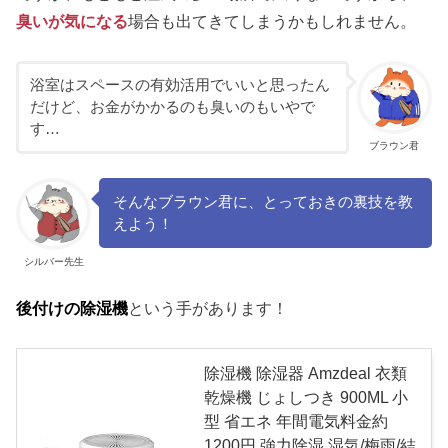
臭いが気になる
場合も出てきてしまうかもしれません。
浴室はスペースの有効活用でいいと思ったん
だけど、お金がかかるのも臭いのもいやで
す…
ブラウン君
そんなブラウン君に、とっておきの裏技を教
えよう！
シルバー先生
後付けの除湿機
という手があります！
除湿機 除湿器 Amzdeal 衣類
乾燥機 じょしつき 900ML 小
型 省エネ 年間電気料金約
1200円 強力除湿 湿気/梅雨/結