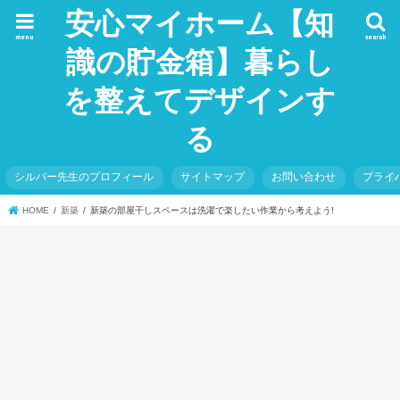
安心マイホーム【知
menu
search
識の貯金箱】暮らし
を整えてデザインす
る
シルバー先生のプロフィール
サイトマップ
お問い合わせ
プライ
HOME
新築
新築の部屋干しスペースは洗濯で楽したい作業から考えよう!