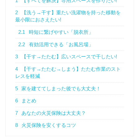
1
【すべてを解決】専用スペースを作りたい!
2
【洗う→干す】重たい洗濯物を持った移動を
最小限におさえたい!
2.1
時短に繋げやすい「脱衣所」
2.2
有効活用できる「お風呂場」
3
【干す→たたむ】広いスペースで干したい!
4
【干す→たたむ→しまう】たたむ作業のスト
レスを軽減
5
家を建ててしまった後でも大丈夫！
6
まとめ
7
あなたの火災保険は大丈夫？
8
火災保険を安くするコツ