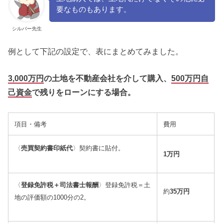
要なものもあります。
シルバー先生
例として下記の設定で、表にまとめてみました。
3,000万円
の土地を不動産会社を介して購入、
500万円自
己資金
で残りをローンにする場合。
項目・備考
費用
〈
売買契約書印紙代
〉
契約書に貼付。
1万円
〈
登録免許税
＋司法書士報酬
〉
登録免許税＝土
約
35万円
地の評価額の1000分の2。