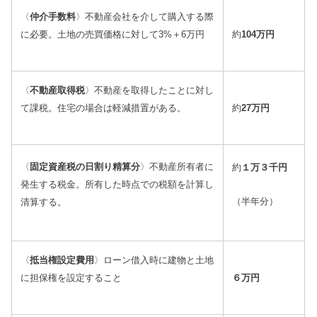
〈
仲介手数料
〉
不動産会社を介して購入する際
に必要。土地の売買価格に対して3%＋6万円
約
104万円
〈
不動産取得税
〉
不動産を取得したことに対し
て課税。住宅の場合は軽減措置がある。
約
27万円
〈
固定資産税の日割り精算分
〉
不動産所有者に
約
１万３千円
発生する税金。所有した時点での税額を計算し
（半年分）
清算する。
〈
抵当権設定費用
〉
ローン借入時に建物と土地
に担保権を設定すること
６万円