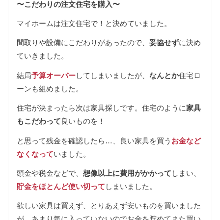
〜こだわりの注文住宅を購入〜
マイホームは注文住宅で！と決めていました。
間取りや設備にこだわりがあったので、
妥協せず
に決め
ていきました。
結局
予算オーバー
してしまいましたが、
なんとか
住宅ロ
ーンも組めました。
住宅が決まったら次は家具探しです。住宅のように
家具
もこだわって
良いものを！
と思って残金を確認したら…、良い家具を買う
お金など
なくなって
いました。
頭金や税金などで、
想像以上に費用がかかって
しまい、
貯金をほとんど使い切って
しまいました。
欲しい家具は買えず、とりあえず安いものを買いました
が、あまり気に入っていないのでお金を貯めてまた買い