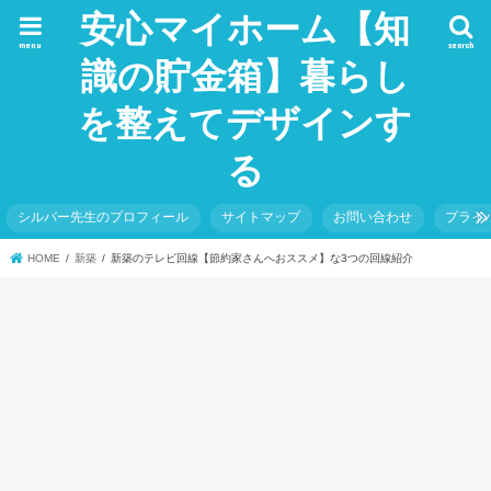
安心マイホーム【知
menu
search
識の貯金箱】暮らし
を整えてデザインす
る
シルバー先生のプロフィール
サイトマップ
お問い合わせ
プライ
HOME
新築
新築のテレビ回線【節約家さんへおススメ】な3つの回線紹介